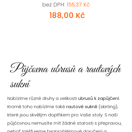
bez DPH:
155,37 Kč
188,00 Kč
Půjčovna ubrusů a rautových
sukní
Nabízíme různé druhy a velikosti
ubrusů k zapůjčení
.
Kromě toho nabízíme také
rautové sukně
(skirting),
které jsou skvělým doplňkem pro Vaše stoly. S naší
půjčovnou nemusíte mít žádné starosti s přepravou,
neboť zajišťujeme bezproblémové doručení a