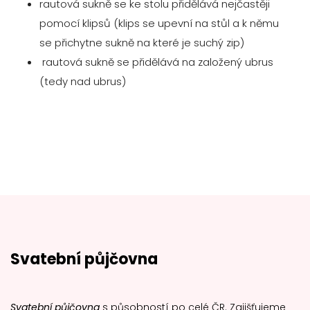
rautová sukně se ke stolu přidělává nejčastěji
pomocí klipsů (klips se upevní na stůl a k němu
se přichytne sukně na které je suchý zip)
rautová sukně se přidělává na založený ubrus
(tedy nad ubrus)
Svatební půjčovna
Svatební půjčovna
s působností po celé ČR. Zajišťujeme