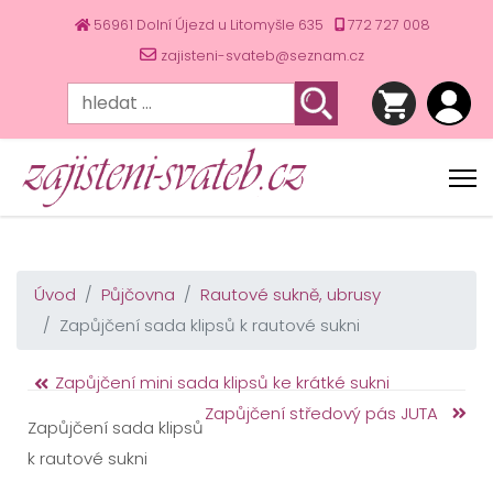
56961 Dolní Újezd u Litomyšle 635
772 727 008
zajisteni-svateb@seznam.cz
Úvod
Půjčovna
Rautové sukně, ubrusy
Zapůjčení sada klipsů k rautové sukni
Zapůjčení mini sada klipsů ke krátké sukni
Zapůjčení středový pás JUTA
Zapůjčení sada klipsů
k rautové sukni