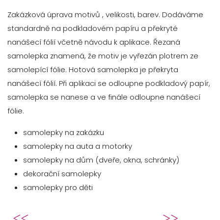
Zakázková úprava motivů , velikosti, barev. Dodáváme
standardně na podkladovém papíru a překryté
nanášecí fólií včetně návodu k aplikace. Řezaná
samolepka znamená, že motiv je vyřezán plotrem ze
samolepící fólie. Hotová samolepka je překryta
nanášecí fólií. Při aplikaci se odloupne podkladový papír,
samolepka se nanese a ve finále odloupne nanášecí
fólie.
samolepky na zakázku
samolepky na auta a motorky
samolepky na dům (dveře, okna, schránky)
dekorační samolepky
samolepky pro děti
Předchozí článek: Potahy na pivní se
Další článek: Zapůjče
Předchozí
Následující