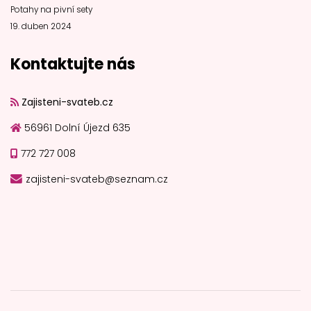
Potahy na pivní sety
19. duben 2024
Kontaktujte nás
Zajisteni-svateb.cz
56961 Dolní Újezd 635
772 727 008
zajisteni-svateb@seznam.cz