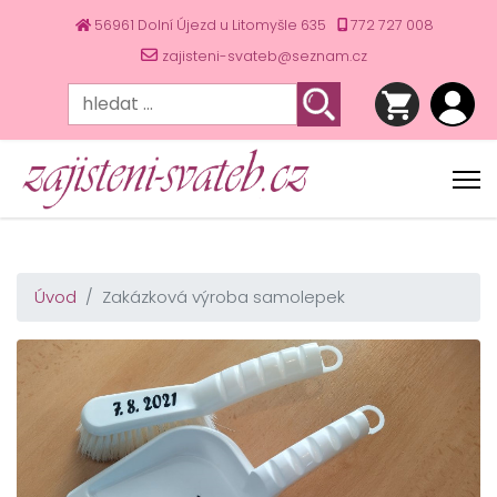
56961 Dolní Újezd u Litomyšle 635
772 727 008
zajisteni-svateb@seznam.cz
Úvod
Zakázková výroba samolepek