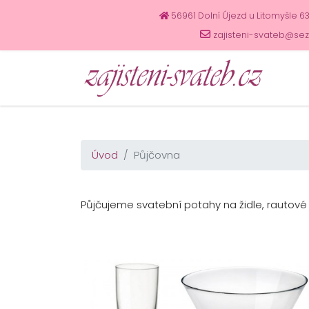
56961 Dolní Újezd u Litomyšle 6
zajisteni-svateb@se
Úvod
Půjčovna
Půjčujeme svatební potahy na židle, rautové s