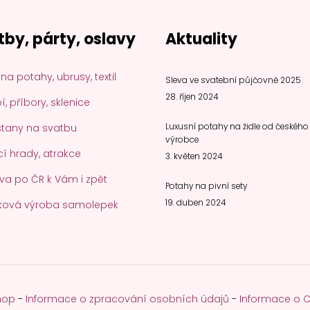
tby, párty, oslavy
Aktuality
na potahy, ubrusy, textil
Sleva ve svatební půjčovně 2025
28. říjen 2024
, příbory, sklenice
stany na svatbu
Luxusní potahy na židle od českého
výrobce
í hrady, atrakce
3. květen 2024
va po ČR k Vám i zpět
Potahy na pivní sety
19. duben 2024
ková výroba samolepek
hop
-
Informace o zpracování osobních údajů
-
Informace o 