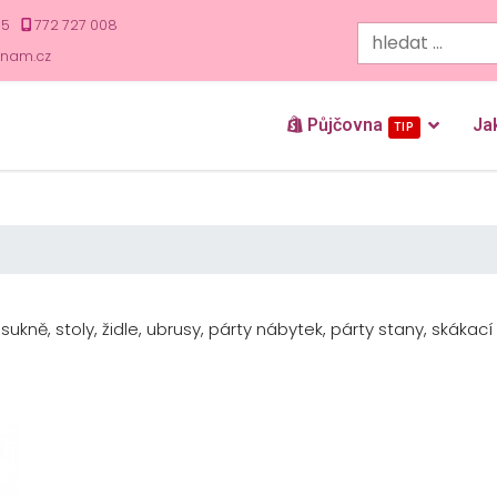
35
772 727 008
znam.cz
Půjčovna
Ja
TIP
ukně, stoly, židle, ubrusy, párty nábytek, párty stany, skákac