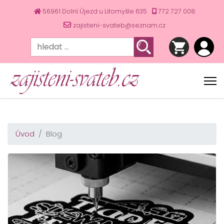
56961 Dolní Újezd u Litomyšle 635
772 727 008
zajisteni-svateb@seznam.cz
Úvod
Blog