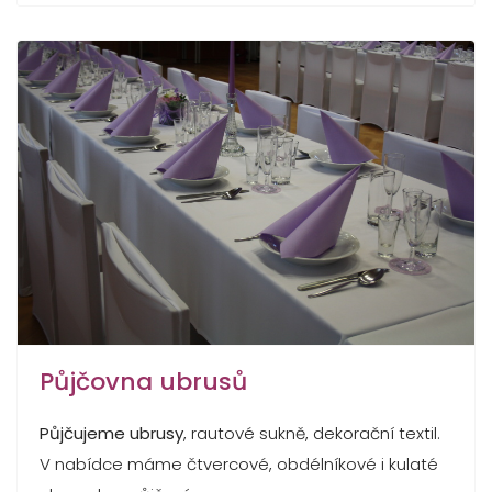
Půjčovna ubrusů
Půjčujeme ubrusy
, rautové sukně, dekorační textil.
V nabídce máme čtvercové, obdélníkové i kulaté