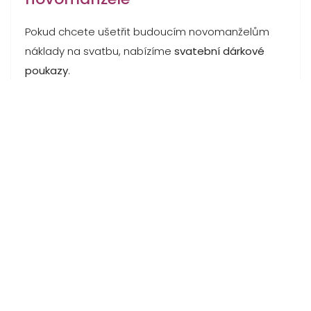
Pokud chcete ušetřit budoucím novomanželům
náklady na svatbu, nabízíme
svatební dárkové
poukazy
.
Číst dál: Dárkové poukazy pro budoucí
novomanžele