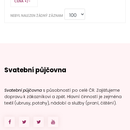
CENA +/-
NEBYL NALEZEN ŽÁDNÝ ZÁZNAM
Svatební půjčovna
Svatební půjčovna
s působností po celé ČR. Zajišťujeme
dopravu k zákazníkovi a zpět. Hlavní činností je zejména
textil (ubrusy, potahy), nádobí a služby (praní, čištění).