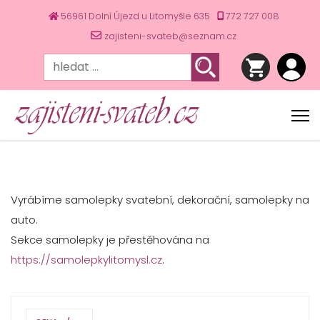
56961 Dolní Újezd u Litomyšle 635
772 727 008
zajisteni-svateb@seznam.cz
Vyrábíme samolepky svatební, dekorační, samolepky na
auto.
Sekce samolepky je přestěhována na
https://samolepkylitomysl.cz
.