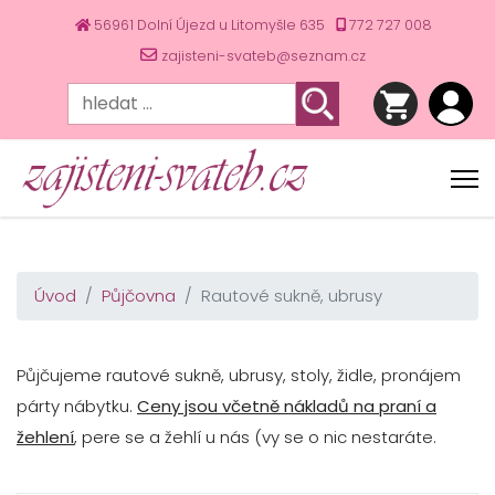
56961 Dolní Újezd u Litomyšle 635
772 727 008
zajisteni-svateb@seznam.cz
Úvod
Půjčovna
Rautové sukně, ubrusy
Půjčujeme rautové sukně, ubrusy, stoly, židle, pronájem
párty nábytku.
Ceny jsou včetně nákladů na praní a
žehlení
, pere se a žehlí u nás (vy se o nic nestaráte.