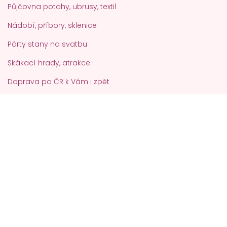
Půjčovna potahy, ubrusy, textil
Nádobí, příbory, sklenice
Párty stany na svatbu
Skákací hrady, atrakce
Doprava po ČR k Vám i zpět
Zakázková výroba samolepek
Aktuality
Sleva ve svatební půjčovně 2025
28. říjen 2024
Luxusní potahy na židle od českého výrobce
3. květen 2024
Potahy na pivní sety