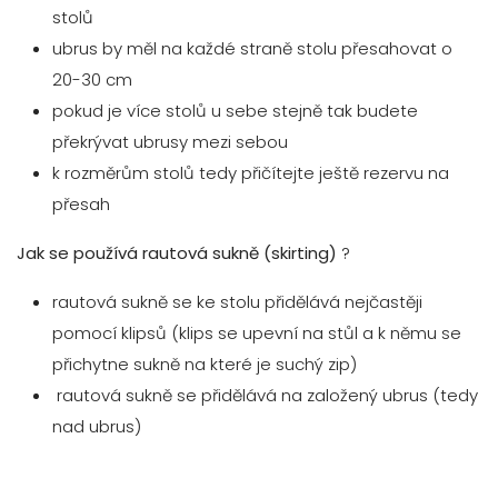
stolů
ubrus by měl na každé straně stolu přesahovat o
20-30 cm
pokud je více stolů u sebe stejně tak budete
překrývat ubrusy mezi sebou
k rozměrům stolů tedy přičítejte ještě rezervu na
přesah
Jak se používá rautová sukně (skirting)
?
rautová sukně se ke stolu přidělává nejčastěji
pomocí klipsů (klips se upevní na stůl a k němu se
přichytne sukně na které je suchý zip)
rautová sukně se přidělává na založený ubrus (tedy
nad ubrus)