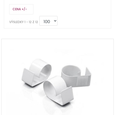
CENA +/-
VÝSLEDKY 1 - 12 Z 12