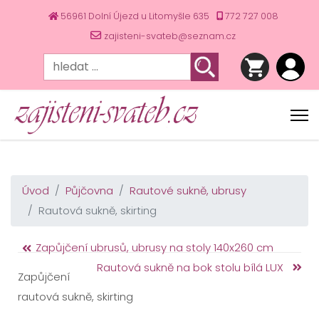
56961 Dolní Újezd u Litomyšle 635
772 727 008
zajisteni-svateb@seznam.cz
Úvod
Půjčovna
Rautové sukně, ubrusy
Rautová sukně, skirting
Zapůjčení ubrusů, ubrusy na stoly 140x260 cm
Rautová sukně na bok stolu bílá LUX
Zapůjčení
rautová sukně, skirting