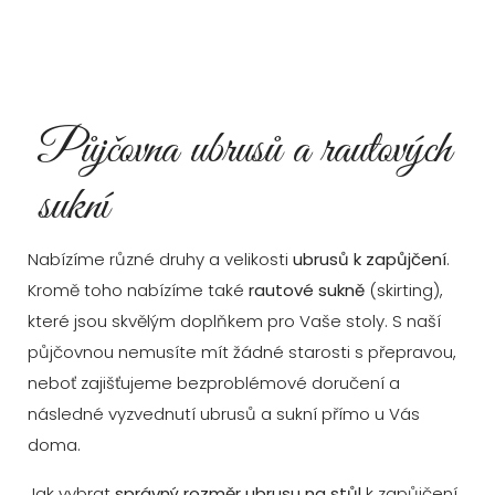
Půjčovna ubrusů a rautových
sukní
Nabízíme různé druhy a velikosti
ubrusů k zapůjčení
.
Kromě toho nabízíme také
rautové sukně
(skirting),
které jsou skvělým doplňkem pro Vaše stoly. S naší
půjčovnou nemusíte mít žádné starosti s přepravou,
neboť zajišťujeme bezproblémové doručení a
následné vyzvednutí ubrusů a sukní přímo u Vás
doma.
Jak vybrat
správný rozměr ubrusu na stůl
k zapůjčení