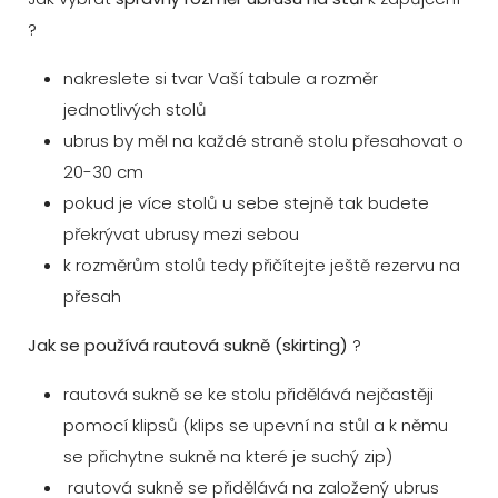
?
nakreslete si tvar Vaší tabule a rozměr
jednotlivých stolů
ubrus by měl na každé straně stolu přesahovat o
20-30 cm
pokud je více stolů u sebe stejně tak budete
překrývat ubrusy mezi sebou
k rozměrům stolů tedy přičítejte ještě rezervu na
přesah
Jak se používá rautová sukně (skirting)
?
rautová sukně se ke stolu přidělává nejčastěji
pomocí klipsů (klips se upevní na stůl a k němu
se přichytne sukně na které je suchý zip)
rautová sukně se přidělává na založený ubrus