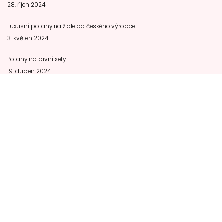
28. říjen 2024
Luxusní potahy na židle od českého výrobce
3. květen 2024
Potahy na pivní sety
19. duben 2024
Kontaktujte nás
Zajisteni-svateb.cz
56961 Dolní Újezd 635
772 727 008
zajisteni-svateb@seznam.cz