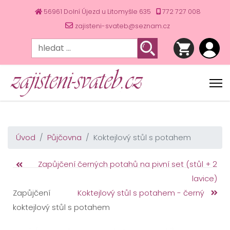
56961 Dolní Újezd u Litomyšle 635
772 727 008
zajisteni-svateb@seznam.cz
Úvod
Půjčovna
Koktejlový stůl s potahem
Zapůjčení černých potahů na pivní set (stůl + 2
lavice)
Zapůjčení
Koktejlový stůl s potahem - černý
koktejlový stůl s potahem