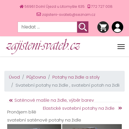
56961 Dolní Újezd u Litomyšle 635
772 727 008
zajisteni-svateb@seznam.cz
Úvod
Půjčovna
Potahy na židle a stoly
Svatební potahy na židle , svatební potah na židli
Saténové mašle na židle, výběr barev
Elastické svatební potahy na židle
Pronájem bílé
svatební saténové potahy na židle