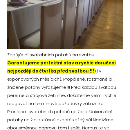
Zapůjčení
svatebních potahů na svatbu
.
Garantujeme perfektní stav a rychlé doručení
nejpozději do čtvrtka před svatbou !!!
(i v
exponovaných měsících). Propálené, roztrhané a
zničené potahy vyřazujeme !!! Před každou svatbou
pereme a strojově žehlíme, dokážeme velmi rychle
reagovat na termínové požadavky zákazníka.
Pronájem svatebních potahů na židle.
Univerzální
potahy
na židle krásně ozdobí každý sál.
Nabízíme
obousměrnou dopravu tam i zpět
. Nemusíte se