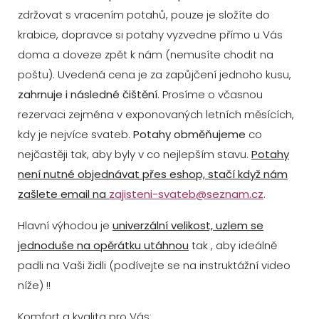
zdržovat s vracením potahů, pouze je složíte do
krabice, dopravce si potahy vyzvedne přímo u Vás
doma a doveze zpět k nám (nemusíte chodit na
poštu). Uvedená cena je za zapůjčení jednoho kusu,
zahrnuje i následné čištění
. Prosíme o včasnou
rezervaci zejména v exponovaných letních měsících,
kdy je nejvíce svateb.
Potahy obměňujeme
co
nejčastěji tak, aby byly v co nejlepším stavu.
Potahy
není nutné objednávat přes eshop, stačí když nám
zašlete email na
zajisteni-svateb@seznam.cz
.
Hlavní výhodou je
univerzální velikost, uzlem se
jednoduše na opěrátku utáhnou
tak , aby ideálně
padli na Vaši židli (podívejte se na instruktážní video
níže) !!
Komfort a kvalita pro Vás: