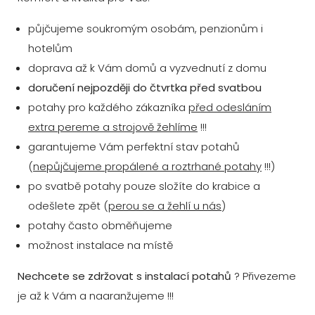
půjčujeme soukromým osobám, penzionům i
hotelům
doprava až k Vám domů a vyzvednutí z domu
doručení nejpozději do čtvrtka před svatbou
potahy pro každého zákazníka
před odesláním
extra pereme a strojově žehlíme
!!!
garantujeme Vám perfektní stav potahů
(
nepůjčujeme propálené a roztrhané potahy
!!!)
po svatbě potahy pouze složíte do krabice a
odešlete zpět (
perou se a žehlí u nás
)
potahy často obměňujeme
možnost instalace na místě
Nechcete se zdržovat s instalací potahů
? Přivezeme
je až k Vám a naaranžujeme !!!