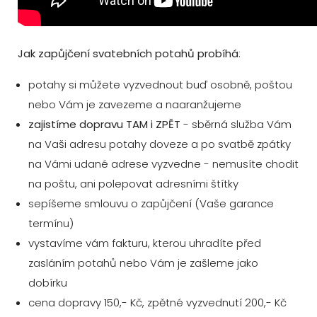
Jak zapůjčení svatebních potahů probíhá
:
potahy si můžete vyzvednout buď osobně, poštou
nebo Vám je zavezeme a naaranžujeme
zajistíme dopravu TAM i ZPĚT
- sběrná služba Vám
na Vaši adresu potahy doveze a po svatbě zpátky
na Vámi udané adrese vyzvedne - nemusíte chodit
na poštu, ani polepovat adresními štítky
sepíšeme smlouvu o zapůjčení (Vaše garance
termínu)
vystavíme vám fakturu, kterou uhradíte před
zasláním potahů nebo Vám je zašleme jako
dobírku
cena dopravy 150,- Kč, zpětné vyzvednutí 200,- Kč