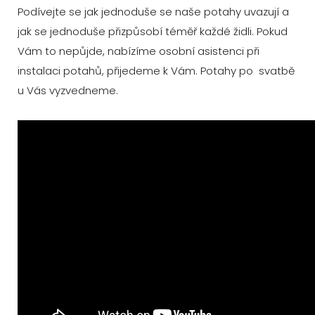
Podívejte se jak jednoduše se naše potahy uvazují a
jak se jednoduše přizpůsobí téměř každé židli. Pokud
Vám to nepůjde, nabízíme osobní asistenci při
instalaci potahů, přijedeme k Vám. Potahy po svatbě
u Vás vyzvedneme.