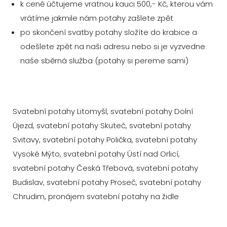
k ceně účtujeme vratnou kauci 500,- Kč, kterou vám
vrátíme jakmile nám potahy zašlete zpět
po skončení svatby potahy složíte do krabice a
odešlete zpět na naši adresu nebo si je vyzvedne
naše sběrná služba (potahy si pereme sami)
Svatební potahy Litomyšl, svatební potahy Dolní
Újezd, svatební potahy Skuteč, svatební potahy
Svitavy, svatební potahy Polička, svatební potahy
Vysoké Mýto, svatební potahy Ústí nad Orlicí,
svatební potahy Česká Třebová, svatební potahy
Budislav, svatební potahy Proseč, svatební potahy
Chrudim, pronájem svatební potahy na židle