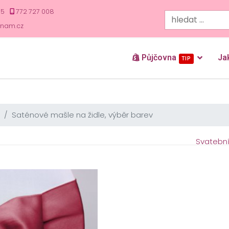
35
772 727 008
znam.cz
Půjčovna
Ja
TIP
Saténové mašle na židle, výběr barev
Svatební 