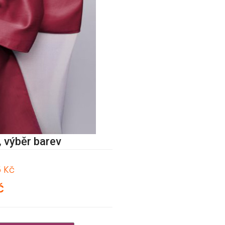
, výběr barev
5 Kč
č