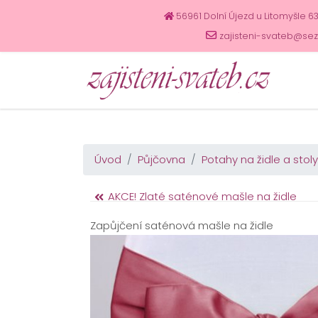
56961 Dolní Újezd u Litomyšle 6
zajisteni-svateb@se
Úvod
Půjčovna
Potahy na židle a stoly
AKCE! Zlaté saténové mašle na židle
Zapůjčení saténová mašle na židle