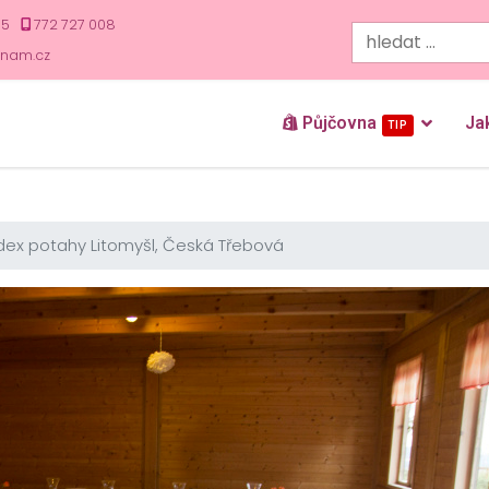
35
772 727 008
znam.cz
Půjčovna
Ja
TIP
dex potahy Litomyšl, Česká Třebová