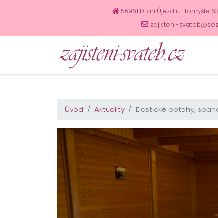
56961 Dolní Újezd u Litomyšle 6
zajisteni-svateb@se
Úvod
Aktuality
Elastické potahy, span