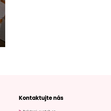
nad Orlicí
Kontaktujte nás