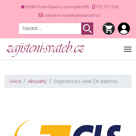
56961 Dolní Újezd u Litomyšle 635
772 727 008
zajisteni-svateb@seznam.cz
Úvod
Aktuality
Doprava po celé ČR zdarma