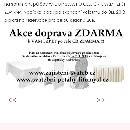
na sortiment půjčovny: DOPRAVA PO CELÉ ČR K VÁM I ZPĚT
ZDARMA. Nabídka platí i po skončení veletrhu do 31.1. 2018
a platí na rezervace pro celou sezónu 2018.
Předchozí článek: Svatební vývazky j
Další článek: Snížení
Předchozí
Následující