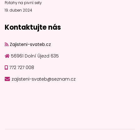
Potahy na pivní sety
19. duben 2024
Kontaktujte nás
Zajisteni-svateb.cz
56961 Dolní Újezd 635
772 727 008
zajisteni-svateb@seznam.cz