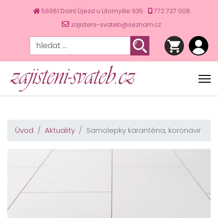
56961 Dolní Újezd u Litomyšle 635
772 727 008
zajisteni-svateb@seznam.cz
Úvod
Aktuality
Samolepky karanténa, koronavir