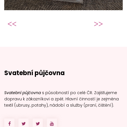
Předchozí článek: Covid informace
Další článek: Garance
Předchozí
Následující
Svatební půjčovna
Svatební půjčovna
s působností po celé ČR. Zajišťujeme
dopravu k zákazníkovi a zpět. Hlavní činností je zejména
textil (ubrusy, potahy), nádobí a služby (praní, čištění).