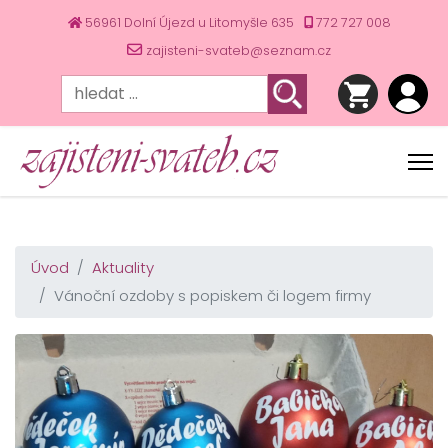
56961 Dolní Újezd u Litomyšle 635
772 727 008
zajisteni-svateb@seznam.cz
Úvod
Aktuality
Vánoční ozdoby s popiskem či logem firmy