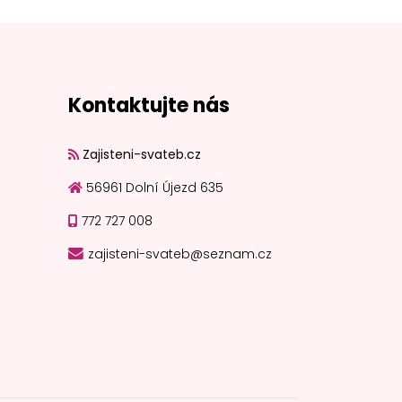
Kontaktujte nás
Zajisteni-svateb.cz
56961 Dolní Újezd 635
772 727 008
zajisteni-svateb@seznam.cz