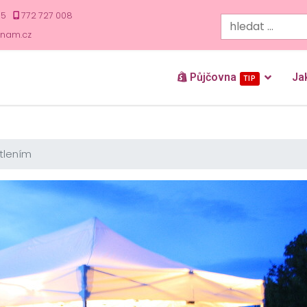
35
772 727 008
znam.cz
Půjčovna
Ja
TIP
ětlením