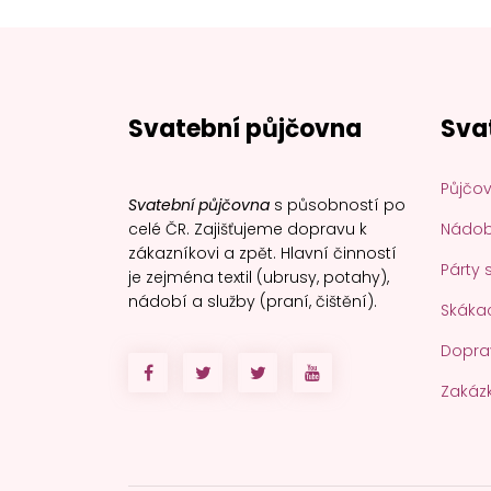
Svatební půjčovna
Sva
Půjčov
Svatební půjčovna
s působností po
celé ČR. Zajišťujeme dopravu k
Nádobí
zákazníkovi a zpět. Hlavní činností
Párty 
je zejména textil (ubrusy, potahy),
nádobí a služby (praní, čištění).
Skákac
Dopra
Zakáz