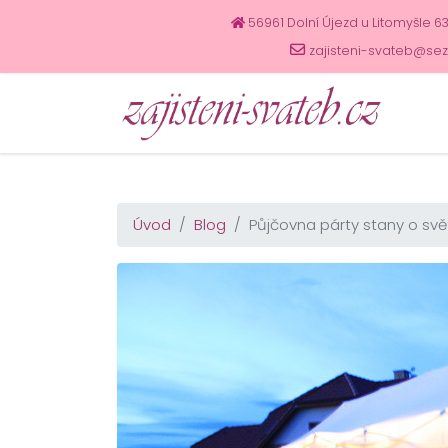
56961 Dolní Újezd u Litomyšle 6
zajisteni-svateb@se
Úvod
Blog
Půjčovna párty stany o sv