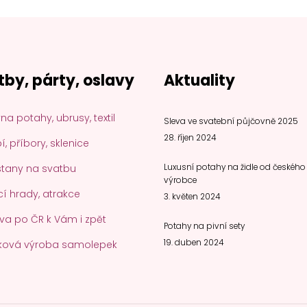
tby, párty, oslavy
Aktuality
na potahy, ubrusy, textil
Sleva ve svatební půjčovně 2025
28. říjen 2024
, příbory, sklenice
stany na svatbu
Luxusní potahy na židle od českého
výrobce
í hrady, atrakce
3. květen 2024
va po ČR k Vám i zpět
Potahy na pivní sety
19. duben 2024
ková výroba samolepek