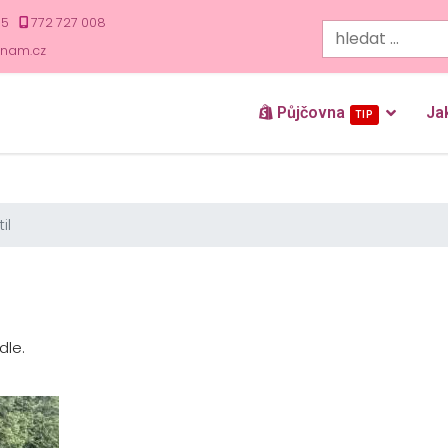
35
772 727 008
znam.cz
Půjčovna
Ja
TIP
il
dle.