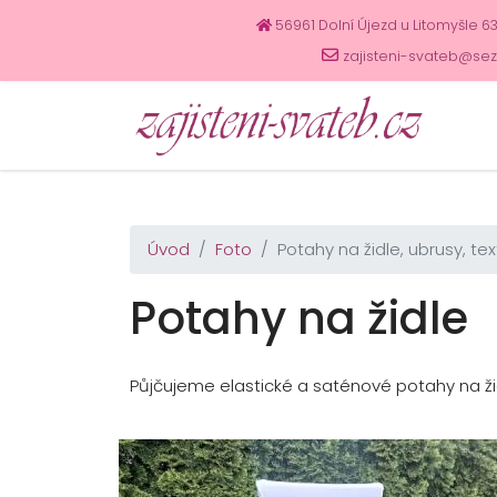
56961 Dolní Újezd u Litomyšle 6
zajisteni-svateb@se
Úvod
Foto
Potahy na židle, ubrusy, text
Potahy na židle
Půjčujeme elastické a saténové potahy na ži