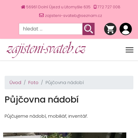
56961 Dolní Újezd u Litomyšle 635
772 727 008
zajisteni-svateb@seznam.cz
Úvod
Foto
Půjčovna nádobí
Půjčovna nádobí
Půjčujeme nádobí, mobiliář, inventář.