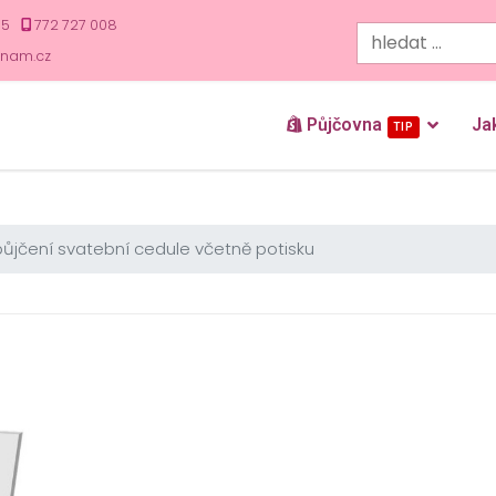
35
772 727 008
znam.cz
Půjčovna
Ja
TIP
ůjčení svatební cedule včetně potisku