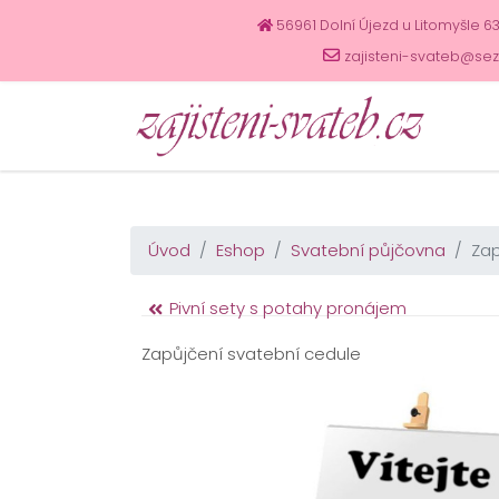
56961 Dolní Újezd u Litomyšle 6
zajisteni-svateb@se
Úvod
Eshop
Svatební půjčovna
Zap
Pivní sety s potahy pronájem
Zapůjčení svatební cedule