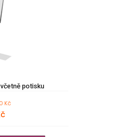
 včetně potisku
0 Kč
Kč