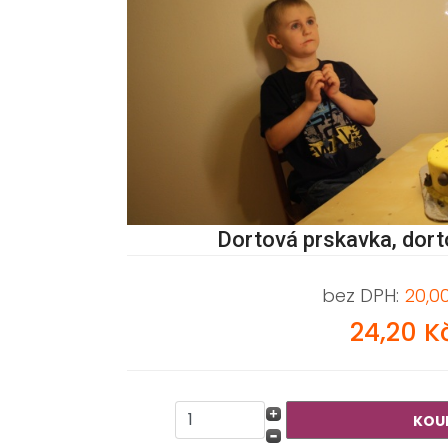
Dortová prskavka, dort
bez DPH:
20,0
24,20 K