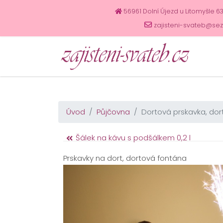
56961 Dolní Újezd u Litomyšle 6
zajisteni-svateb@se
Úvod
Půjčovna
Dortová prskavka, do
Šálek na kávu s podšálkem 0,2 l
Prskavky na dort, dortová fontána