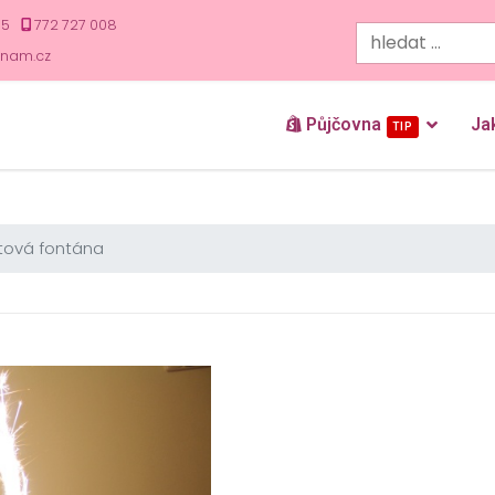
35
772 727 008
znam.cz
Půjčovna
Ja
TIP
rtová fontána