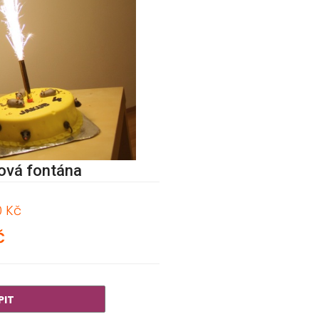
ová fontána
0 Kč
č