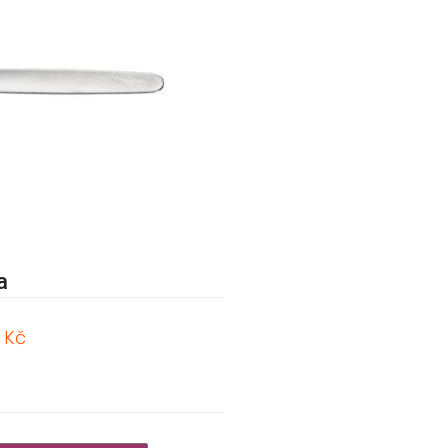
a
 Kč