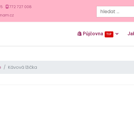
35
772 727 008
znam.cz
Půjčovna
Ja
TIP
e
Kávová lžička