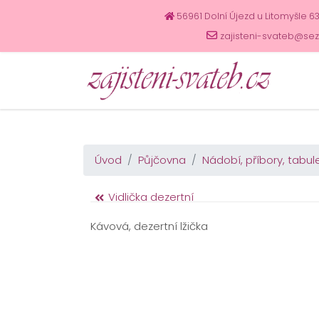
56961 Dolní Újezd u Litomyšle 6
zajisteni-svateb@se
Úvod
Půjčovna
Nádobí, příbory, tabul
Vidlička dezertní
Kávová, dezertní lžička