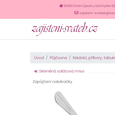
56961 Dolní Újezd u Litomyšle 6
zajisteni-svateb@se
Úvod
Půjčovna
Nádobí, příbory, tabul
Skleněná salátová mísa
Zapůjčení naběračky