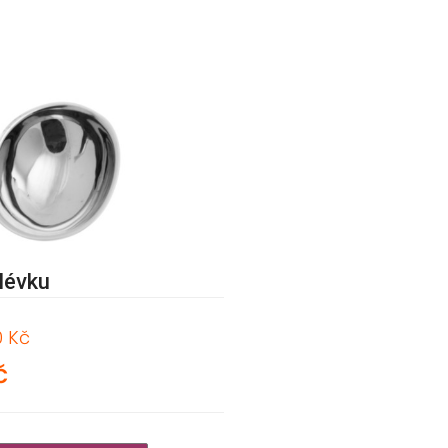
lévku
0 Kč
č