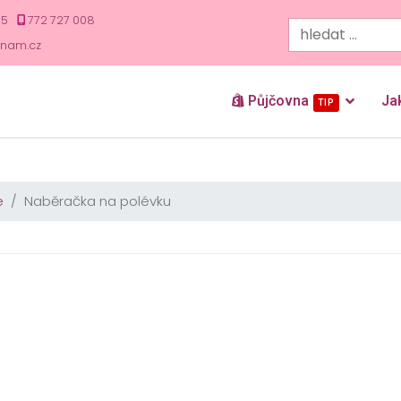
35
772 727 008
znam.cz
Půjčovna
Ja
TIP
e
Naběračka na polévku