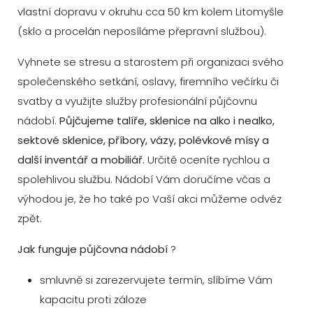
vlastní dopravu v okruhu cca 50 km kolem Litomyšle
(sklo a procelán neposíláme přepravní službou).
Vyhnete se stresu a starostem při organizaci svého
společenského setkání, oslavy, firemního večírku či
svatby a využijte služby profesionální půjčovnu
nádobí.
Půjčujeme talíře, sklenice na alko i nealko,
sektové sklenice, příbory, vázy, polévkové mísy a
další inventář a mobiliář.
Určitě oceníte rychlou a
spolehlivou službu. Nádobí Vám doručíme včas a
výhodou je, že ho také po Vaší akci můžeme odvéz
zpět.
Jak funguje půjčovna nádobí
?
smluvně si zarezervujete termín, slíbíme Vám
kapacitu proti záloze