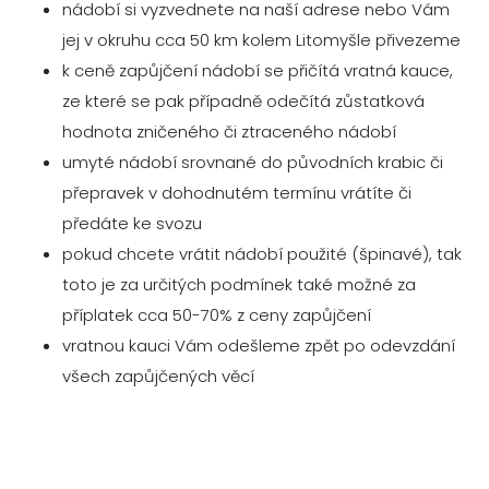
nádobí si vyzvednete na naší adrese nebo Vám
jej v okruhu cca 50 km kolem Litomyšle přivezeme
k ceně zapůjčení nádobí se přičítá vratná kauce,
ze které se pak případně odečítá zůstatková
hodnota zničeného či ztraceného nádobí
umyté nádobí srovnané do původních krabic či
přepravek v dohodnutém termínu vrátíte či
předáte ke svozu
pokud chcete vrátit nádobí použité (špinavé), tak
toto je za určitých podmínek také možné za
příplatek cca 50-70% z ceny zapůjčení
vratnou kauci Vám odešleme zpět po odevzdání
všech zapůjčených věcí