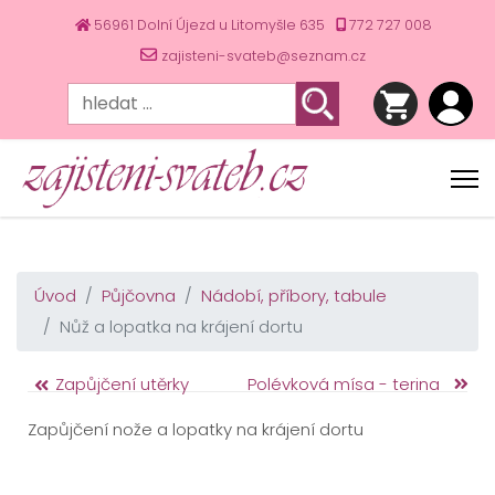
56961 Dolní Újezd u Litomyšle 635
772 727 008
zajisteni-svateb@seznam.cz
Úvod
Půjčovna
Nádobí, příbory, tabule
Nůž a lopatka na krájení dortu
Zapůjčení utěrky
Polévková mísa - terina
Zapůjčení nože a lopatky na krájení dortu