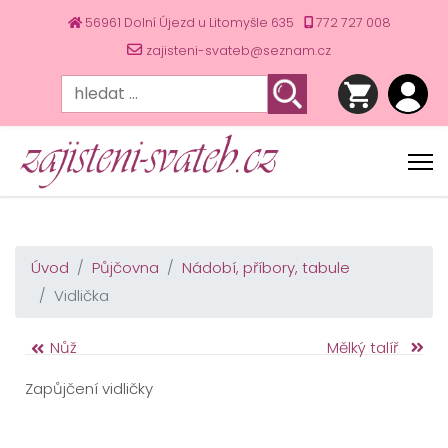
56961 Dolní Újezd u Litomyšle 635
772 727 008
zajisteni-svateb@seznam.cz
Úvod
Půjčovna
Nádobí, příbory, tabule
Vidlička
Nůž
Mělký talíř
Zapůjčení vidličky