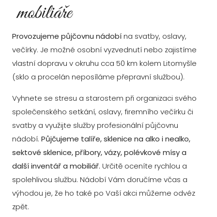
mobiliáře
Provozujeme půjčovnu nádobí
na svatby, oslavy,
večírky. Je možné osobní vyzvednutí nebo zajistíme
vlastní dopravu v okruhu cca 50 km kolem Litomyšle
(sklo a procelán neposíláme přepravní službou).
Vyhnete se stresu a starostem při organizaci svého
společenského setkání, oslavy, firemního večírku či
svatby a využijte služby profesionální půjčovnu
nádobí.
Půjčujeme talíře, sklenice na alko i nealko,
sektové sklenice, příbory, vázy, polévkové mísy a
další inventář a mobiliář.
Určitě oceníte rychlou a
spolehlivou službu. Nádobí Vám doručíme včas a
výhodou je, že ho také po Vaší akci můžeme odvéz
zpět.