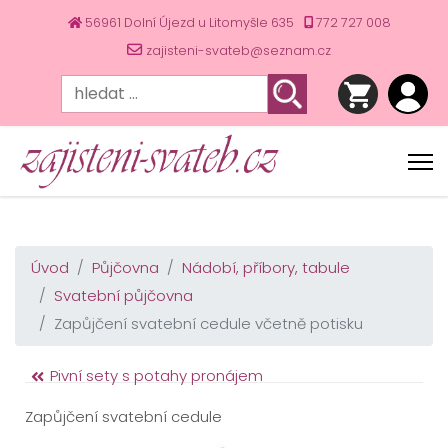
56961 Dolní Újezd u Litomyšle 635
772 727 008
zajisteni-svateb@seznam.cz
Úvod
Půjčovna
Nádobí, příbory, tabule
Svatební půjčovna
Zapůjčení svatební cedule včetně potisku
Pivní sety s potahy pronájem
Zapůjčení svatební cedule