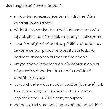
Jak funguje půjčovna nádobí
?
smluvně si zarezervujete termín, slíbíme Vám
kapacitu proti záloze
nádobí si vyzvednete na naší adrese nebo Vám
jej v okruhu cca 50 km kolem Litomyšle přivezeme
k ceně zapůjčení nádobí se přičítá vratná kauce,
ze které se pak případně odečítá zůstatková
hodnota zničeného či ztraceného nádobí
umyté nádobí srovnané do původních krabic či
přepravek v dohodnutém termínu vrátíte či
předáte ke svozu
pokud chcete vrátit nádobí použité (špinavé), tak
toto je za určitých podmínek také možné za
příplatek cca 50-70% z ceny zapůjčení
vratnou kauci Vám odešleme zpět po odevzdání