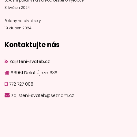
Luxusní potahy na židle od českého výrobce
3. květen 2024
Potahy na pivní sety
19. duben 2024
Kontaktujte nás
Zajisteni-svateb.cz
56961 Dolní Újezd 635
772 727 008
zajisteni-svateb@seznam.cz