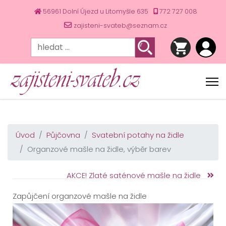
56961 Dolní Újezd u Litomyšle 635
772 727 008
zajisteni-svateb@seznam.cz
Úvod
Půjčovna
Svatební potahy na židle
Organzové mašle na židle, výběr barev
AKCE! Zlaté saténové mašle na židle
Zapůjčení organzové mašle na židle