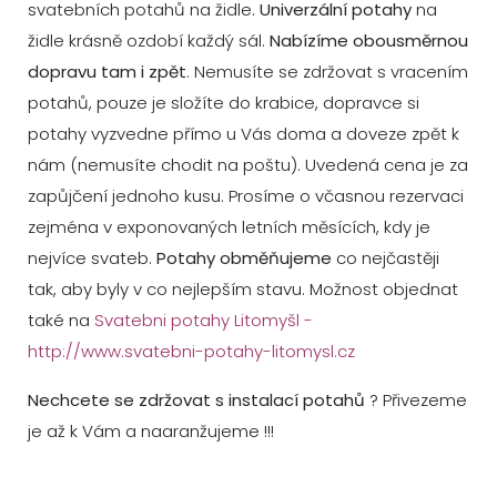
svatebních potahů na židle.
Univerzální potahy
na
židle krásně ozdobí každý sál.
Nabízíme obousměrnou
dopravu tam i zpět
. Nemusíte se zdržovat s vracením
potahů, pouze je složíte do krabice, dopravce si
potahy vyzvedne přímo u Vás doma a doveze zpět k
nám (nemusíte chodit na poštu). Uvedená cena je za
zapůjčení jednoho kusu. Prosíme o včasnou rezervaci
zejména v exponovaných letních měsících, kdy je
nejvíce svateb.
Potahy obměňujeme
co nejčastěji
tak, aby byly v co nejlepším stavu. Možnost objednat
také na
Svatebni potahy Litomyšl -
http://www.svatebni-potahy-litomysl.cz
Nechcete se zdržovat s instalací potahů
? Přivezeme
je až k Vám a naaranžujeme !!!