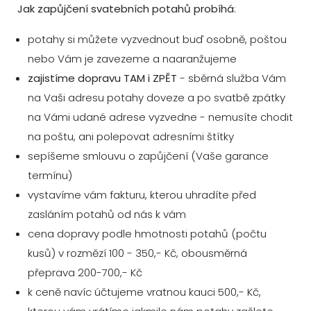
Jak zapůjčení svatebních potahů probíhá
:
potahy si můžete vyzvednout buď osobně, poštou
nebo Vám je zavezeme a naaranžujeme
zajistíme dopravu TAM i ZPĚT
- sběrná služba Vám
na Vaši adresu potahy doveze a po svatbě zpátky
na Vámi udané adrese vyzvedne - nemusíte chodit
na poštu, ani polepovat adresními štítky
sepíšeme smlouvu o zapůjčení (Vaše garance
termínu)
vystavíme vám fakturu, kterou uhradíte před
zasláním potahů od nás k vám
cena dopravy podle hmotnosti potahů (počtu
kusů) v rozmězí 100 - 350,- Kč, obousměrná
přeprava 200-700,- Kč
k ceně navíc účtujeme vratnou kauci 500,- Kč,