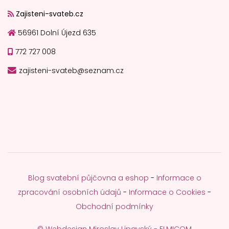
Zajisteni-svateb.cz
56961 Dolní Újezd 635
772 727 008
zajisteni-svateb@seznam.cz
Blog svatební půjčovna a eshop
-
Informace o
zpracování osobních údajů
-
Informace o Cookies
-
Obchodní podmínky
© Webdesign Miroslav Lipavský - ELMICOM