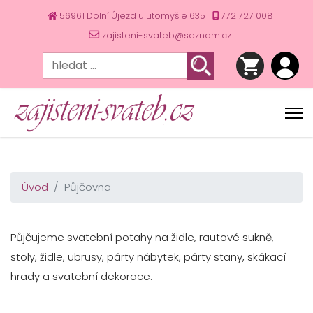
56961 Dolní Újezd u Litomyšle 635
772 727 008
zajisteni-svateb@seznam.cz
Úvod
Půjčovna
Půjčujeme svatební potahy na židle, rautové sukně,
stoly, židle, ubrusy, párty nábytek, párty stany, skákací
hrady a svatební dekorace.