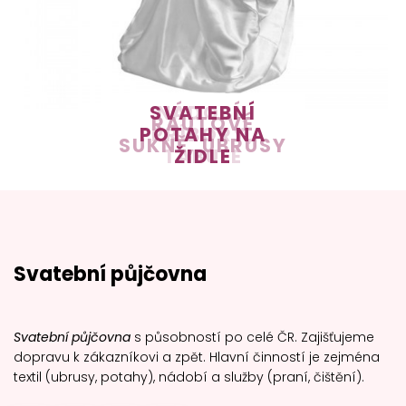
SVATEBNÍ
NÁDOBÍ,
RAUTOVÉ
POTAHY NA
PŘÍBORY,
SUKNĚ, UBRUSY
TABULE
ŽIDLE
Svatební půjčovna
Svatební půjčovna
s působností po celé ČR. Zajišťujeme
dopravu k zákazníkovi a zpět. Hlavní činností je zejména
textil (ubrusy, potahy), nádobí a služby (praní, čištění).