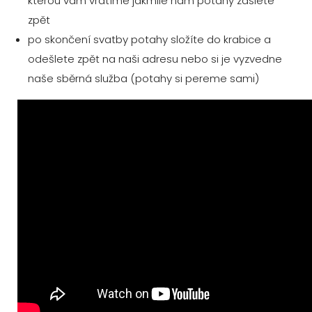
kterou vám vrátíme jakmile nám potahy zašlete
zpět
po skončení svatby potahy složíte do krabice a
odešlete zpět na naši adresu nebo si je vyzvedne
naše sběrná služba (potahy si pereme sami)