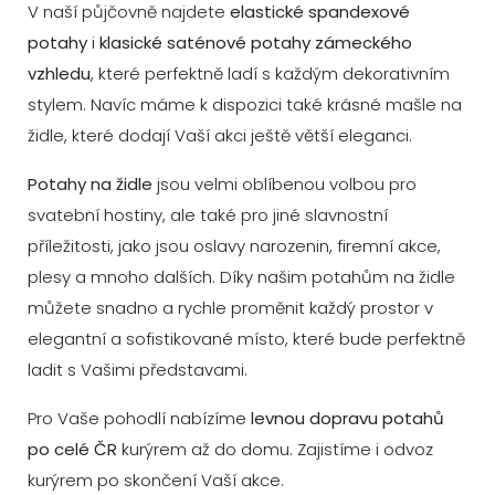
V naší půjčovně najdete
elastické spandexové
potahy
i
klasické saténové potahy zámeckého
vzhledu
, které perfektně ladí s každým dekorativním
stylem. Navíc máme k dispozici také krásné mašle na
židle, které dodají Vaší akci ještě větší eleganci.
Potahy na židle
jsou velmi oblíbenou volbou pro
svatební hostiny, ale také pro jiné slavnostní
příležitosti, jako jsou oslavy narozenin, firemní akce,
plesy a mnoho dalších. Díky našim potahům na židle
můžete snadno a rychle proměnit každý prostor v
elegantní a sofistikované místo, které bude perfektně
ladit s Vašimi představami.
Pro Vaše pohodlí nabízíme
levnou dopravu potahů
po celé ČR
kurýrem až do domu. Zajistíme i odvoz
kurýrem po skončení Vaší akce.