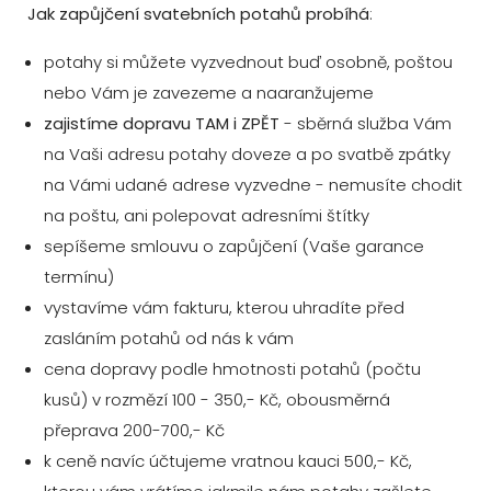
Jak zapůjčení svatebních potahů probíhá
:
potahy si můžete vyzvednout buď osobně, poštou
nebo Vám je zavezeme a naaranžujeme
zajistíme dopravu TAM i ZPĚT
- sběrná služba Vám
na Vaši adresu potahy doveze a po svatbě zpátky
na Vámi udané adrese vyzvedne - nemusíte chodit
na poštu, ani polepovat adresními štítky
sepíšeme smlouvu o zapůjčení (Vaše garance
termínu)
vystavíme vám fakturu, kterou uhradíte před
zasláním potahů od nás k vám
cena dopravy podle hmotnosti potahů (počtu
kusů) v rozmězí 100 - 350,- Kč, obousměrná
přeprava 200-700,- Kč
k ceně navíc účtujeme vratnou kauci 500,- Kč,