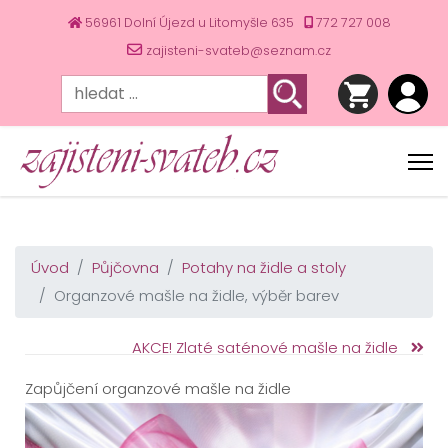
56961 Dolní Újezd u Litomyšle 635
772 727 008
zajisteni-svateb@seznam.cz
Úvod
Půjčovna
Potahy na židle a stoly
Organzové mašle na židle, výběr barev
AKCE! Zlaté saténové mašle na židle
Zapůjčení organzové mašle na židle