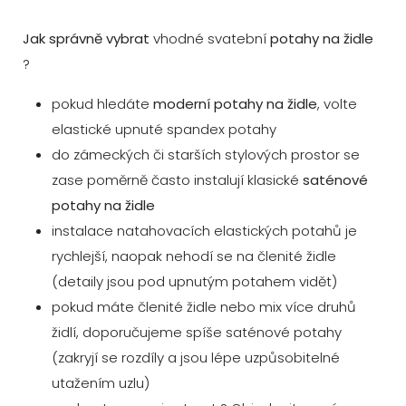
Jak správně vybrat
vhodné svatební
potahy na židle
?
pokud hledáte
moderní potahy na židle
, volte
elastické upnuté spandex potahy
do zámeckých či starších stylových prostor se
zase poměrně často instalují klasické
saténové
potahy na židle
instalace natahovacích elastických potahů je
rychlejší, naopak nehodí se na členité židle
(detaily jsou pod upnutým potahem vidět)
pokud máte členité židle nebo mix více druhů
židlí, doporučujeme spíše saténové potahy
(zakryjí se rozdíly a jsou lépe uzpůsobitelné
utažením uzlu)