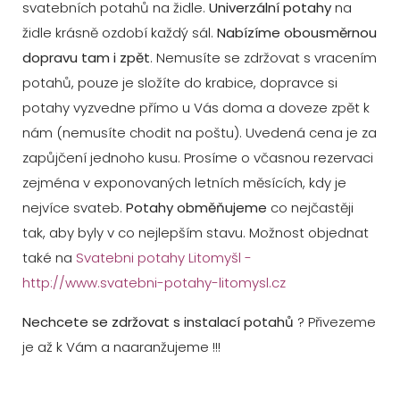
svatebních potahů na židle.
Univerzální potahy
na
židle krásně ozdobí každý sál.
Nabízíme obousměrnou
dopravu tam i zpět
. Nemusíte se zdržovat s vracením
potahů, pouze je složíte do krabice, dopravce si
potahy vyzvedne přímo u Vás doma a doveze zpět k
nám (nemusíte chodit na poštu). Uvedená cena je za
zapůjčení jednoho kusu. Prosíme o včasnou rezervaci
zejména v exponovaných letních měsících, kdy je
nejvíce svateb.
Potahy obměňujeme
co nejčastěji
tak, aby byly v co nejlepším stavu. Možnost objednat
také na
Svatebni potahy Litomyšl -
http://www.svatebni-potahy-litomysl.cz
Nechcete se zdržovat s instalací potahů
? Přivezeme
je až k Vám a naaranžujeme !!!