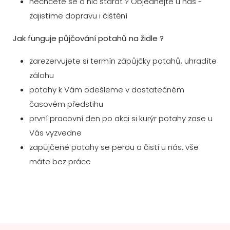
nechcete se o nic starat ? Objednejte u nás -
zajistíme dopravu i čištění
Jak funguje půjčování potahů na židle ?
zarezervujete si termín zápůjčky potahů, uhradíte
zálohu
potahy k Vám odešleme v dostatečném
časovém předstihu
první pracovní den po akci si kurýr potahy zase u
Vás vyzvedne
zapůjčené potahy se perou a čistí u nás, vše
máte bez práce