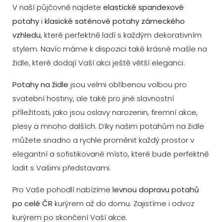
V naší půjčovně najdete
elastické spandexové
potahy
i
klasické saténové potahy zámeckého
vzhledu
, které perfektně ladí s každým dekorativním
stylem. Navíc máme k dispozici také krásné mašle na
židle, které dodají Vaší akci ještě větší eleganci.
Potahy na židle
jsou velmi oblíbenou volbou pro
svatební hostiny, ale také pro jiné slavnostní
příležitosti, jako jsou oslavy narozenin, firemní akce,
plesy a mnoho dalších. Díky našim potahům na židle
můžete snadno a rychle proměnit každý prostor v
elegantní a sofistikované místo, které bude perfektně
ladit s Vašimi představami.
Pro Vaše pohodlí nabízíme
levnou dopravu potahů
po celé ČR
kurýrem až do domu. Zajistíme i odvoz
kurýrem po skončení Vaší akce.