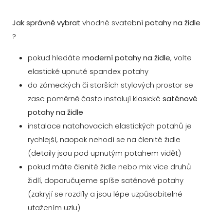
Jak správně vybrat
vhodné svatební
potahy na židle
?
pokud hledáte
moderní potahy na židle
, volte
elastické upnuté spandex potahy
do zámeckých či starších stylových prostor se
zase poměrně často instalují klasické
saténové
potahy na židle
instalace natahovacích elastických potahů je
rychlejší, naopak nehodí se na členité židle
(detaily jsou pod upnutým potahem vidět)
pokud máte členité židle nebo mix více druhů
židlí, doporučujeme spíše saténové potahy
(zakryjí se rozdíly a jsou lépe uzpůsobitelné
utažením uzlu)