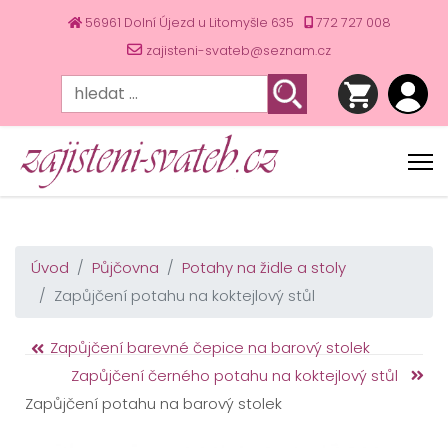
56961 Dolní Újezd u Litomyšle 635
772 727 008
zajisteni-svateb@seznam.cz
Úvod
Půjčovna
Potahy na židle a stoly
Zapůjčení potahu na koktejlový stůl
Zapůjčení barevné čepice na barový stolek
Zapůjčení černého potahu na koktejlový stůl
Zapůjčení potahu na barový stolek