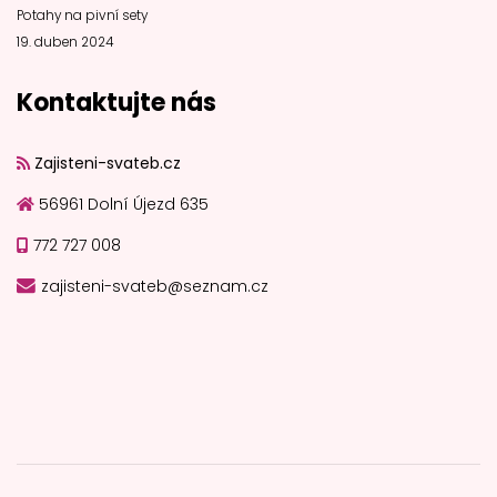
Potahy na pivní sety
19. duben 2024
Kontaktujte nás
Zajisteni-svateb.cz
56961 Dolní Újezd 635
772 727 008
zajisteni-svateb@seznam.cz