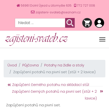
56961 Dolní Újezd u Litomyšle 635
772 727 008
zajisteni-svateb@seznam.cz
Úvod
Půjčovna
Potahy na židle a stoly
Zapůjčení potahů na pivní set (stůl + 2 lavice)
Zapůjčení černého potahu na skládací stůl
Zapůjčení černých potahů na pivní set (stůl + 2
lavice)
Zapůjčení potahů na pivní set.