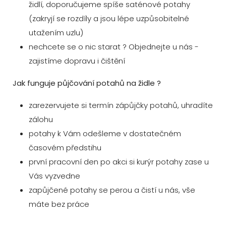
židlí, doporučujeme spíše saténové potahy
(zakryjí se rozdíly a jsou lépe uzpůsobitelné
utažením uzlu)
nechcete se o nic starat ? Objednejte u nás -
zajistíme dopravu i čištění
Jak funguje půjčování potahů na židle ?
zarezervujete si termín zápůjčky potahů, uhradíte
zálohu
potahy k Vám odešleme v dostatečném
časovém předstihu
první pracovní den po akci si kurýr potahy zase u
Vás vyzvedne
zapůjčené potahy se perou a čistí u nás, vše
máte bez práce