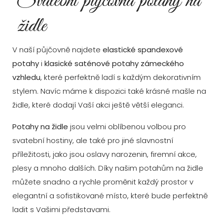
Svatební půjčovna potahy na
židle
V naší půjčovně najdete
elastické spandexové
potahy
i
klasické saténové potahy zámeckého
vzhledu
, které perfektně ladí s každým dekorativním
stylem. Navíc máme k dispozici také krásné mašle na
židle, které dodají Vaší akci ještě větší eleganci.
Potahy na židle
jsou velmi oblíbenou volbou pro
svatební hostiny, ale také pro jiné slavnostní
příležitosti, jako jsou oslavy narozenin, firemní akce,
plesy a mnoho dalších. Díky našim potahům na židle
můžete snadno a rychle proměnit každý prostor v
elegantní a sofistikované místo, které bude perfektně
ladit s Vašimi představami.