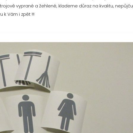
trojově vyprané a žehlené, klademe důraz na kvalitu, nepůjč
k Vám i zpět !!!