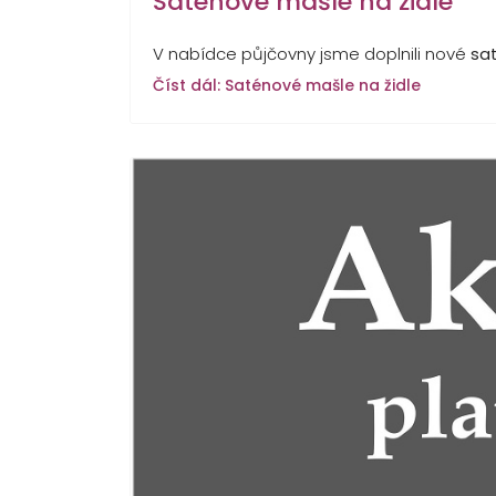
Saténové mašle na židle
V nabídce půjčovny jsme doplnili nové
sa
Číst dál: Saténové mašle na židle