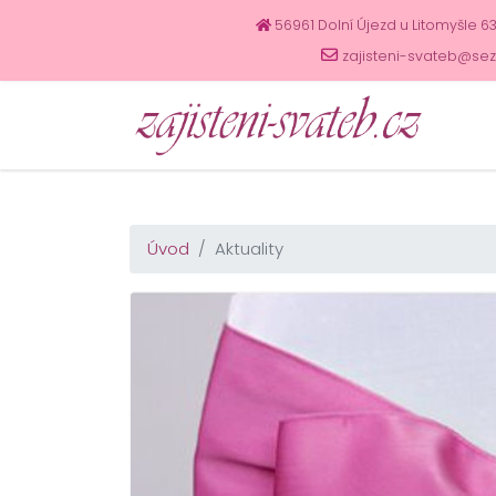
56961 Dolní Újezd u Litomyšle 6
zajisteni-svateb@se
Úvod
Aktuality