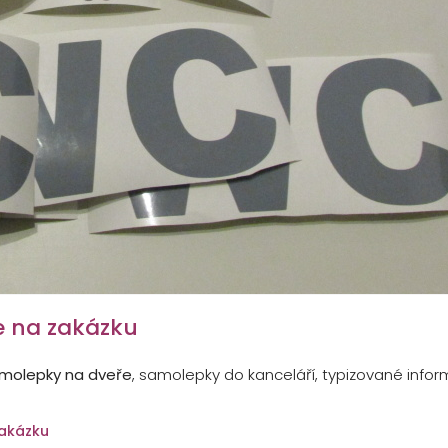
e na zakázku
molepky na dveře
, samolepky do kanceláří, typizované info
zakázku