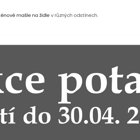
ténové mašle na židle
v různých odstínech.