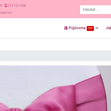
35
772 727 008
znam.cz
Půjčovna
Ja
TIP