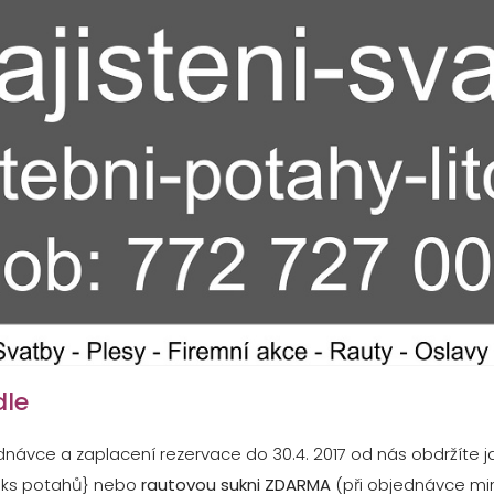
dle
ednávce a zaplacení rezervace do 30.4. 2017 od nás obdržíte 
 ks potahů} nebo
rautovou sukni ZDARMA
(při objednávce min