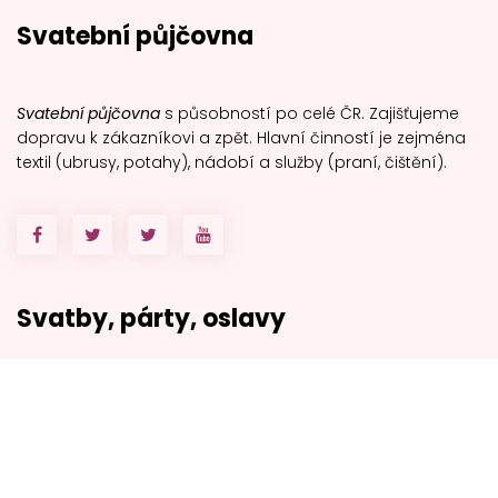
Svatební půjčovna
Svatební půjčovna
s působností po celé ČR. Zajišťujeme
dopravu k zákazníkovi a zpět. Hlavní činností je zejména
textil (ubrusy, potahy), nádobí a služby (praní, čištění).
Svatby, párty, oslavy
Půjčovna potahy, ubrusy, textil
Nádobí, příbory, sklenice
Párty stany na svatbu