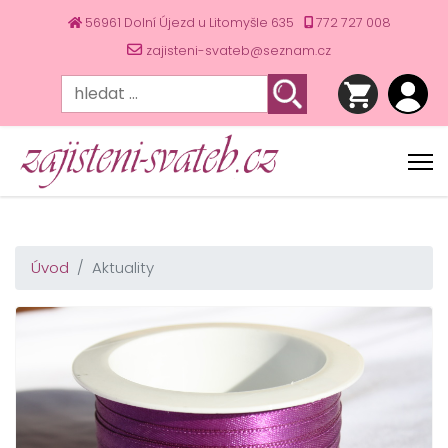
56961 Dolní Újezd u Litomyšle 635
772 727 008
zajisteni-svateb@seznam.cz
Úvod
Aktuality