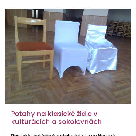
Potahy na klasické židle v
kulturácích a sokolovnách
Elastické
i
saténové potahy
pasují i na klasické