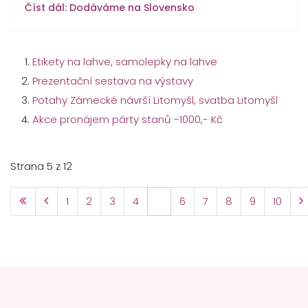
Číst dál: Dodáváme na Slovensko
Etikety na lahve, samolepky na lahve
Prezentační sestava na výstavy
Potahy Zámecké návrší Litomyšl, svatba Litomyšl
Akce pronájem párty stanů -1000,- Kč
Strana 5 z 12
1
2
3
4
5
6
7
8
9
10