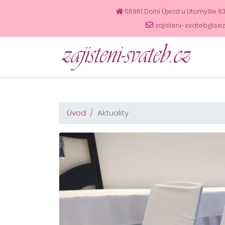
56961 Dolní Újezd u Litomyšle 6
zajisteni-svateb@se
Úvod
Aktuality