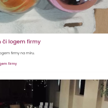
 či logem firmy
ogem firmy na míru.
ogem firmy