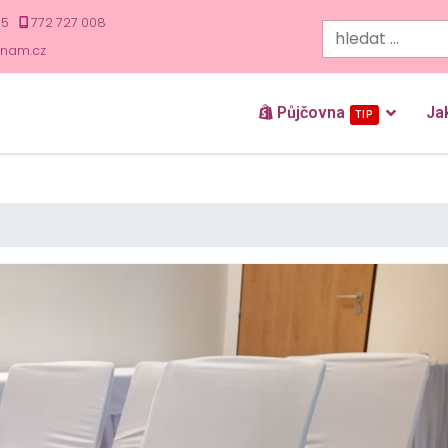
35
772 727 008
znam.cz
Půjčovna
Ja
TIP