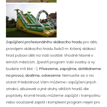
Zapůjčení profesionálního skákacího hradu
pro děti,
pronájem skákacího hradu 5x4x3 m. Krásný skákací
hrad pobaví děti na Vaší svatbě. Vhodné hlavně v
letních měsících. Zpestří program Vaší svatby a vy
budete mít klid :-).
Přivezeme, zapojíme, dohlédneme
na provoz, sbalíme, odvezeme
. Nemusíte se o nic
starat !!! Nabídnout Vám můžeme i zapůjčení jiných
atrakcí, skluzavek a jiné druhy větších hradů dle
poptávky. Kromě hradu můžeme zapůjčit i trampolínu
nebo současně zajistit i komplexní program nejen pro