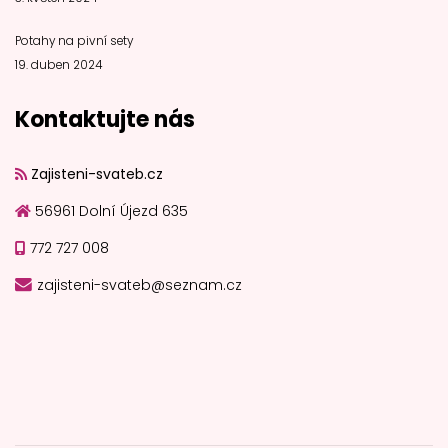
Potahy na pivní sety
19. duben 2024
Kontaktujte nás
Zajisteni-svateb.cz
56961 Dolní Újezd 635
772 727 008
zajisteni-svateb@seznam.cz