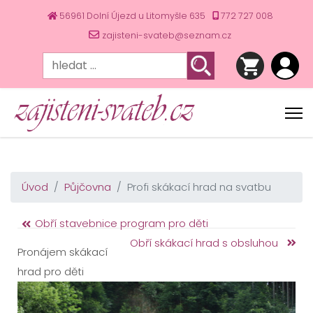
56961 Dolní Újezd u Litomyšle 635
772 727 008
zajisteni-svateb@seznam.cz
Úvod
Půjčovna
Profi skákací hrad na svatbu
Obří stavebnice program pro děti
Obří skákací hrad s obsluhou
Pronájem skákací
hrad pro děti