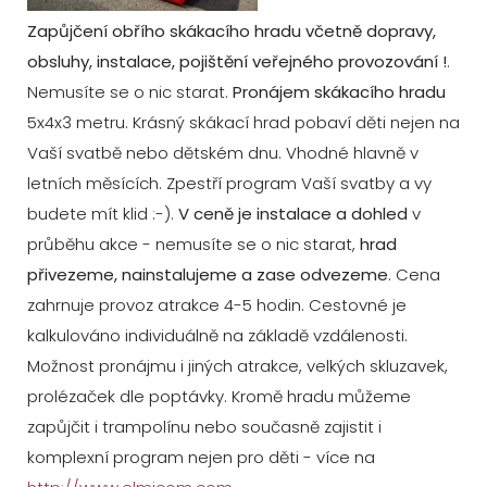
Zapůjčení obřího skákacího hradu včetně dopravy,
obsluhy, instalace, pojištění veřejného provozování !
.
Nemusíte se o nic starat.
Pronájem skákacího hradu
5x4x3 metru. Krásný skákací hrad pobaví děti nejen na
Vaší svatbě nebo dětském dnu. Vhodné hlavně v
letních měsících. Zpestří program Vaší svatby a vy
budete mít klid :-).
V ceně je instalace a dohled
v
průběhu akce - nemusíte se o nic starat,
hrad
přivezeme, nainstalujeme a zase odvezeme
. Cena
zahrnuje provoz atrakce 4-5 hodin. Cestovné je
kalkulováno individuálně na základě vzdálenosti.
Možnost pronájmu i jiných atrakce, velkých skluzavek,
prolézaček dle poptávky. Kromě hradu můžeme
zapůjčit i trampolínu nebo současně zajistit i
komplexní program nejen pro děti - více na