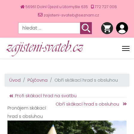
56961 Dolní Újezd u Litomyšle 635
772 727 008
zajisteni-svateb@seznam.cz
Úvod
Půjčovna
Obří skákací hrad s obsluhou
Profi skákací hrad na svatbu
Obří skákací hrad s obsluhou
Pronájem skákací
hrad s obsluhou