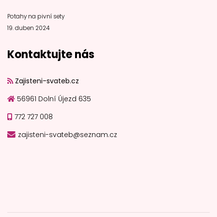
Potahy na pivní sety
19. duben 2024
Kontaktujte nás
Zajisteni-svateb.cz
56961 Dolní Újezd 635
772 727 008
zajisteni-svateb@seznam.cz