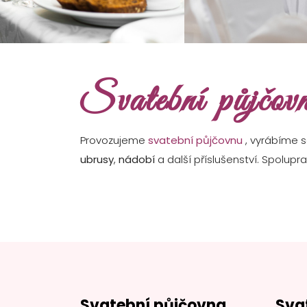
Svatební půjčov
Provozujeme
svatební půjčovnu
, vyrábíme 
ubrusy
,
nádobí
a další příslušenství. Spolup
Svatební půjčovna
Sva