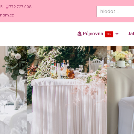
35
772 727 008
znam.cz
Půjčovna
Ja
TIP