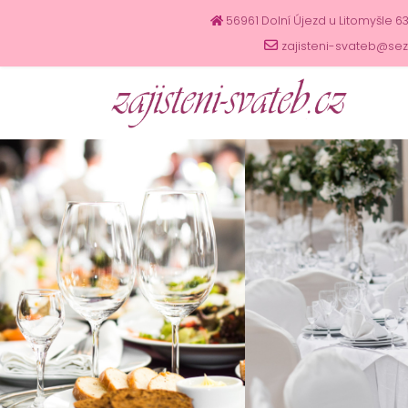
56961 Dolní Újezd u Litomyšle 6
zajisteni-svateb@se