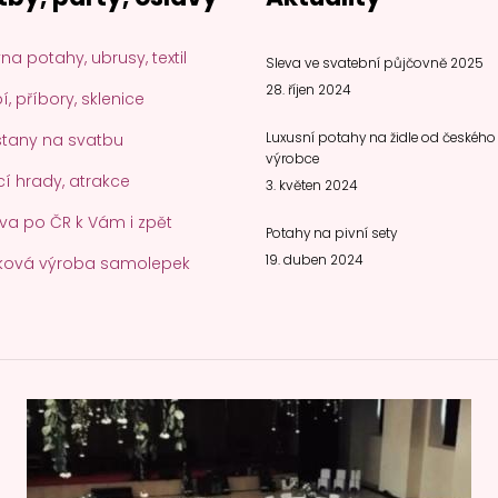
na potahy, ubrusy, textil
Sleva ve svatební půjčovně 2025
28. říjen 2024
, příbory, sklenice
stany na svatbu
Luxusní potahy na židle od českého
výrobce
í hrady, atrakce
3. květen 2024
va po ČR k Vám i zpět
Potahy na pivní sety
19. duben 2024
ková výroba samolepek