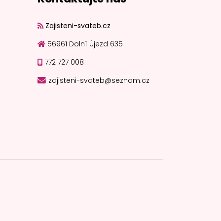
Zajisteni-svateb.cz
56961 Dolní Újezd 635
772 727 008
zajisteni-svateb@seznam.cz