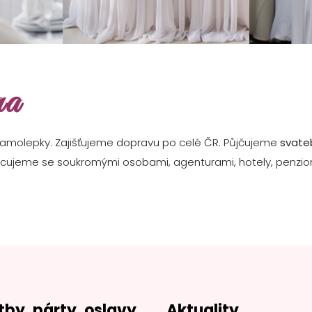
na
samolepky. Zajišťujeme dopravu po celé ČR. Půjčujeme
svateb
racujeme se soukromými osobami, agenturami, hotely, penzio
tby, párty, oslavy
Aktuality