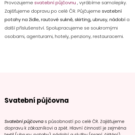
Provozujeme
svatební půjčovnu
, vyrábíme samolepky.
Zajišťujeme dopravu po celé ČR. Půjčujeme
svatební
potahy na židle, rautové sukně, skirting, ubrusy
,
nádobí
a
další příslušenství. Spolupracujeme se soukromými
osobami, agenturami, hotely, penziony, restauracemi.
Svatební půjčovna
Svatební půjčovna
s působností po celé ČR. Zajišťujeme
dopravu k zákazníkovi a zpět. Hlavní činností je zejména
textil (ubrusy, potahy), nádobí a služby (praní, čištění).