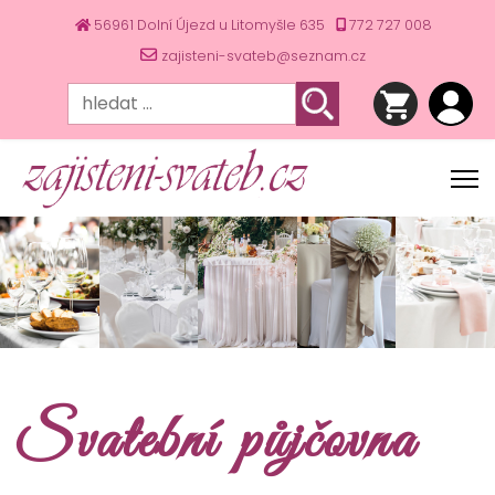
56961 Dolní Újezd u Litomyšle 635
772 727 008
zajisteni-svateb@seznam.cz
Svatební půjčovna