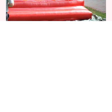
Skákací hrady na svatbu