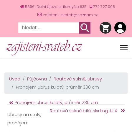
56961 Dolní Újezd u Litomyšle 635
772 727 008
zajisteni-svateb@seznam.cz
Úvod
Půjčovna
Rautové sukně, ubrusy
Pronájem ubrus kulatý, průměr 300 cm
Pronájem ubrus kulatý, průměr 230 cm
Rautová sukně bílá, skirting, LUX
Ubrusy na stoly,
pronájem