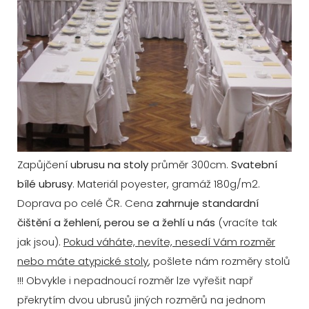
Zapůjčení
ubrusu na stoly
průměr 300cm.
Svatební
bílé ubrusy
. Materiál poyester, gramáž 180g/m2.
Doprava po celé ČR. Cena
zahrnuje standardní
čištění a žehlení, perou se a žehlí u nás
(vracíte tak
jak jsou).
Pokud váháte, nevíte, nesedí Vám rozměr
nebo máte atypické stoly
, pošlete nám rozměry stolů
!!! Obvykle i nepadnoucí rozměr lze vyřešit např
překrytím dvou ubrusů jiných rozměrů na jednom