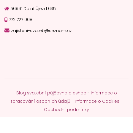
56961 Dolní Újezd 635
772 727 008
zajisteni-svateb@seznam.cz
Blog svatební půjčovna a eshop
-
Informace o
zpracování osobních údajů
-
Informace o Cookies
-
Obchodní podmínky
© Webdesign Miroslav Lipavský - ELMICOM