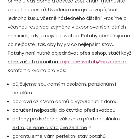
přímo u Vás doma a doveze zpět k nám (nemusíte
chodit na poštu). Uvedená cena je za zapůjčení
jednoho kusu,
včetně následného čištění
. Prosíme o
včasnou rezervaci zejména v exponovaných letních
měsících, kdy je nejvíce svateb.
Potahy obměňujeme
co nejčastěji tak, aby byly v co nejlepším stavu.
Potahy není nutné objednávat přes eshop, stačí když
nám zašlete email na
zajisteni-svateb@seznam.cz
.
Komfort a kvalita pro Vás:
půjčujeme soukromým osobám, penzionům i
hotelům
doprava až k Vám domů a vyzvednutí z domu
doručení nejpozději do čtvrtka před svatbou
potahy pro každého zákazníka
před odesláním
extra pereme a strojově žehlíme
!!!
garantujeme Vám perfektní stav potahů