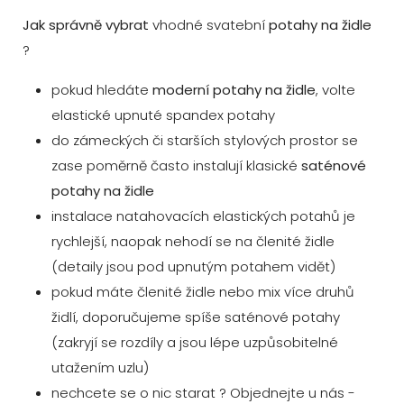
Jak správně vybrat
vhodné svatební
potahy na židle
?
pokud hledáte
moderní potahy na židle
, volte
elastické upnuté spandex potahy
do zámeckých či starších stylových prostor se
zase poměrně často instalují klasické
saténové
potahy na židle
instalace natahovacích elastických potahů je
rychlejší, naopak nehodí se na členité židle
(detaily jsou pod upnutým potahem vidět)
pokud máte členité židle nebo mix více druhů
židlí, doporučujeme spíše saténové potahy
(zakryjí se rozdíly a jsou lépe uzpůsobitelné
utažením uzlu)
nechcete se o nic starat ? Objednejte u nás -