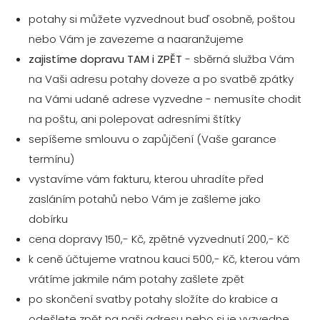
potahy si můžete vyzvednout buď osobně, poštou
nebo Vám je zavezeme a naaranžujeme
zajistíme dopravu TAM i ZPĚT
- sběrná služba Vám
na Vaši adresu potahy doveze a po svatbě zpátky
na Vámi udané adrese vyzvedne - nemusíte chodit
na poštu, ani polepovat adresními štítky
sepíšeme smlouvu o zapůjčení (Vaše garance
termínu)
vystavíme vám fakturu, kterou uhradíte před
zasláním potahů nebo Vám je zašleme jako
dobírku
cena dopravy 150,- Kč, zpětné vyzvednutí 200,- Kč
k ceně účtujeme vratnou kauci 500,- Kč, kterou vám
vrátíme jakmile nám potahy zašlete zpět
po skončení svatby potahy složíte do krabice a
odešlete zpět na naši adresu nebo si je vyzvedne