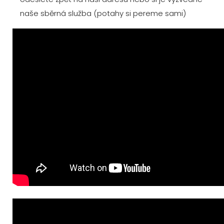
naše sběrná služba (potahy si pereme sami)