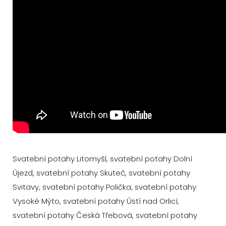
Svatební potahy Litomyšl, svatební potahy Dolní
Újezd, svatební potahy Skuteč, svatební potahy
Svitavy, svatební potahy Polička, svatební potahy
Vysoké Mýto, svatební potahy Ústí nad Orlicí,
svatební potahy Česká Třebová, svatební potahy