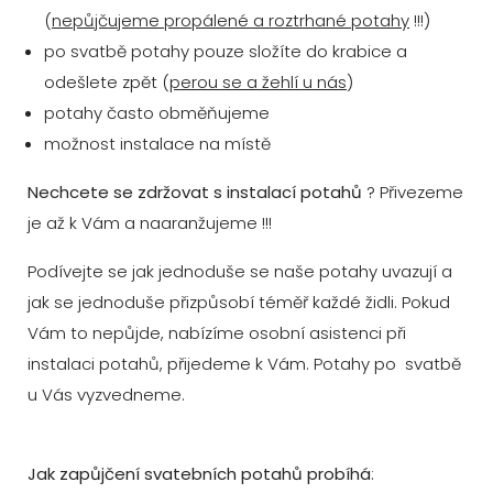
(
nepůjčujeme propálené a roztrhané potahy
!!!)
po svatbě potahy pouze složíte do krabice a
odešlete zpět (
perou se a žehlí u nás
)
potahy často obměňujeme
možnost instalace na místě
Nechcete se zdržovat s instalací potahů
? Přivezeme
je až k Vám a naaranžujeme !!!
Podívejte se jak jednoduše se naše potahy uvazují a
jak se jednoduše přizpůsobí téměř každé židli. Pokud
Vám to nepůjde, nabízíme osobní asistenci při
instalaci potahů, přijedeme k Vám. Potahy po svatbě
u Vás vyzvedneme.
Jak zapůjčení svatebních potahů probíhá
: