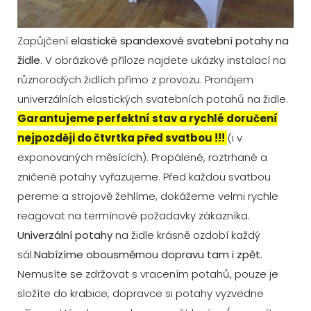
Zapůjčení
elastické spandexové svatební potahy na
židle
. V obrázkové příloze najdete ukázky instalací na
různorodých židlích přímo z provozu. Pronájem
univerzálních elastických svatebních potahů na židle.
Garantujeme perfektní stav a rychlé doručení
nejpozději do čtvrtka před svatbou !!!
(i v
exponovaných měsících). Propálené, roztrhané a
zničené potahy vyřazujeme. Před každou svatbou
pereme a strojově žehlíme, dokážeme velmi rychle
reagovat na termínové požadavky zákazníka.
Univerzální potahy
na židle krásně ozdobí každý
sál.
Nabízíme obousměrnou dopravu tam i zpět
.
Nemusíte se zdržovat s vracením potahů, pouze je
složíte do krabice, dopravce si potahy vyzvedne