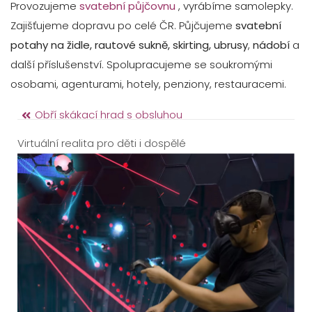
Provozujeme
svatební půjčovnu
, vyrábíme samolepky.
Zajišťujeme dopravu po celé ČR. Půjčujeme
svatební
potahy na židle, rautové sukně, skirting, ubrusy
,
nádobí
a
další příslušenství. Spolupracujeme se soukromými
osobami, agenturami, hotely, penziony, restauracemi.
Obří skákací hrad s obsluhou
Virtuální realita pro děti i dospělé