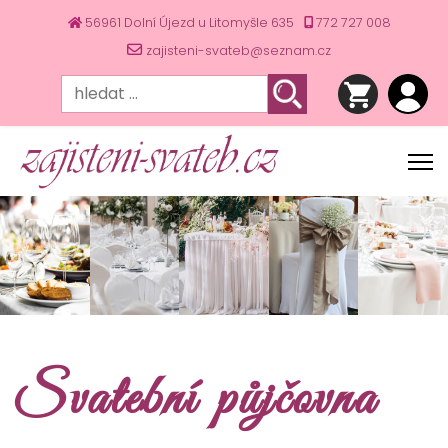
56961 Dolní Újezd u Litomyšle 635
772 727 008
zajisteni-svateb@seznam.cz
Svatební půjčovna