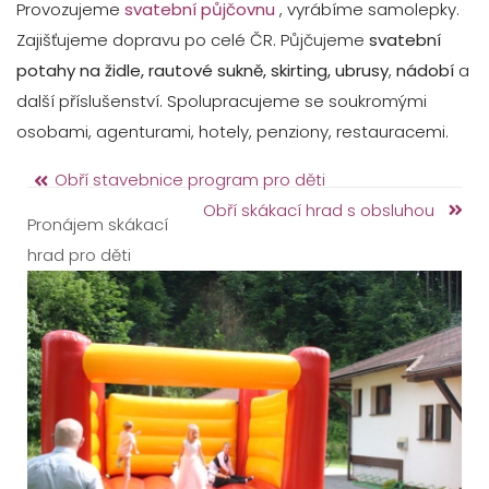
Provozujeme
svatební půjčovnu
, vyrábíme samolepky.
Zajišťujeme dopravu po celé ČR. Půjčujeme
svatební
potahy na židle, rautové sukně, skirting, ubrusy
,
nádobí
a
další příslušenství. Spolupracujeme se soukromými
osobami, agenturami, hotely, penziony, restauracemi.
Obří stavebnice program pro děti
Obří skákací hrad s obsluhou
Pronájem skákací
hrad pro děti