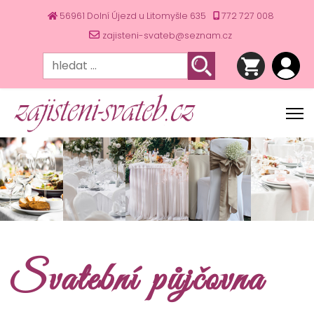
56961 Dolní Újezd u Litomyšle 635
772 727 008
zajisteni-svateb@seznam.cz
Svatební půjčovna