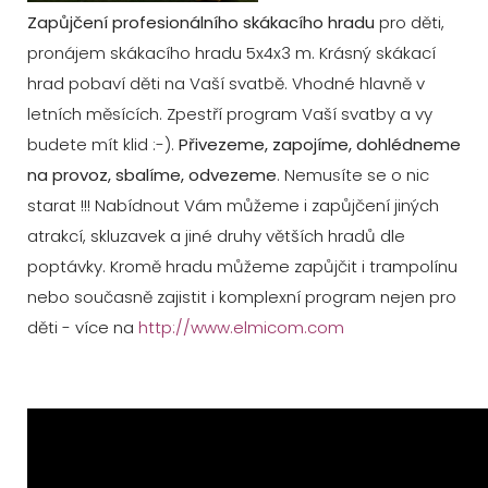
Zapůjčení profesionálního skákacího hradu
pro děti,
pronájem skákacího hradu 5x4x3 m. Krásný skákací
hrad pobaví děti na Vaší svatbě. Vhodné hlavně v
letních měsících. Zpestří program Vaší svatby a vy
budete mít klid :-).
Přivezeme, zapojíme, dohlédneme
na provoz, sbalíme, odvezeme
. Nemusíte se o nic
starat !!! Nabídnout Vám můžeme i zapůjčení jiných
atrakcí, skluzavek a jiné druhy větších hradů dle
poptávky. Kromě hradu můžeme zapůjčit i trampolínu
nebo současně zajistit i komplexní program nejen pro
děti - více na
http://www.elmicom.com