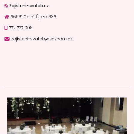
Zajisteni-svateb.cz
56961 Dolní Újezd 635
772 727 008
zajisteni-svateb@seznam.cz