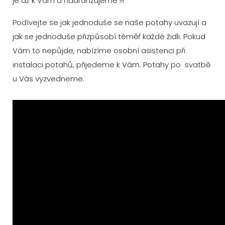
je až k Vám a naaranžujeme !!!
Podívejte se jak jednoduše se naše potahy uvazují a
jak se jednoduše přizpůsobí téměř každé židli. Pokud
Vám to nepůjde, nabízíme osobní asistenci při
instalaci potahů, přijedeme k Vám. Potahy po svatbě
u Vás vyzvedneme.