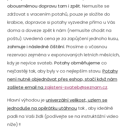
obousměrnou dopravu tam i zpět
. Nemusíte se
zdržovat s vracením potahů, pouze je složíte do
krabice, dopravce si potahy vyzvedne přímo u Vás
doma a doveze zpět k nám (nemusíte chodit na
poštu). Uvedená cena je za zapůjčení jednoho kusu,
zahrnuje i následné čištění
. Prosíme o včasnou
rezervaci zejména v exponovaných letních měsících,
kdy je nejvíce svateb.
Potahy obměňujeme
co
nejčastěji tak, aby byly v co nejlepším stavu.
Potahy
není nutné objednávat přes eshop, stačí když nám
zašlete email na
zajisteni-svateb@seznam.cz
.
Hlavní výhodou je
univerzální velikost, uzlem se
jednoduše na opěrátku utáhnou
tak , aby ideálně
padli na Vaši židli (podívejte se na instruktážní video
níže) !!