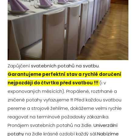
Zapůjčení
svatebních potahů na svatbu
.
Garantujeme perfektní stav a rychlé doručení
nejpozději do čtvrtka před svatbou !!!
(i v
exponovaných měsících). Propálené, roztrhané a
zničené potahy vyřazujeme !!! Před každou svatbou
pereme a strojově žehlíme, dokážeme velmi rychle
reagovat na termínové požadavky zákazníka.
Pronájem svatebních potahů na židle.
Univerzální
potahy
na židle krásně ozdobí každý sál.
Nabízíme