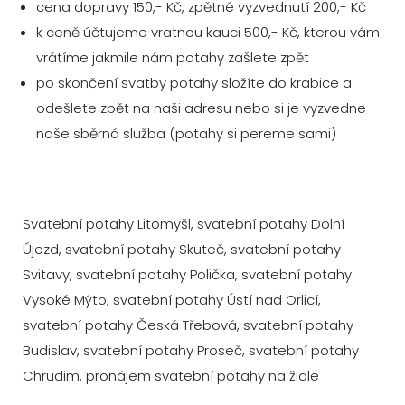
cena dopravy 150,- Kč, zpětné vyzvednutí 200,- Kč
k ceně účtujeme vratnou kauci 500,- Kč, kterou vám
vrátíme jakmile nám potahy zašlete zpět
po skončení svatby potahy složíte do krabice a
odešlete zpět na naši adresu nebo si je vyzvedne
naše sběrná služba (potahy si pereme sami)
Svatební potahy Litomyšl, svatební potahy Dolní
Újezd, svatební potahy Skuteč, svatební potahy
Svitavy, svatební potahy Polička, svatební potahy
Vysoké Mýto, svatební potahy Ústí nad Orlicí,
svatební potahy Česká Třebová, svatební potahy
Budislav, svatební potahy Proseč, svatební potahy
Chrudim, pronájem svatební potahy na židle