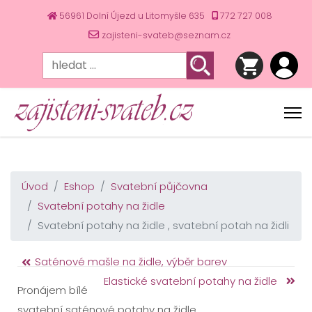
56961 Dolní Újezd u Litomyšle 635
772 727 008
zajisteni-svateb@seznam.cz
Úvod
Eshop
Svatební půjčovna
Svatební potahy na židle
Svatební potahy na židle , svatební potah na židli
Saténové mašle na židle, výběr barev
Elastické svatební potahy na židle
Pronájem bílé
svatební saténové potahy na židle