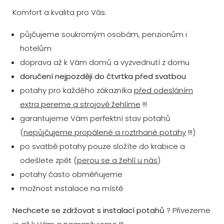
Komfort a kvalita pro Vás:
půjčujeme soukromým osobám, penzionům i
hotelům
doprava až k Vám domů a vyzvednutí z domu
doručení nejpozději do čtvrtka před svatbou
potahy pro každého zákazníka
před odesláním
extra pereme a strojově žehlíme
!!!
garantujeme Vám perfektní stav potahů
(
nepůjčujeme propálené a roztrhané potahy
!!!)
po svatbě potahy pouze složíte do krabice a
odešlete zpět (
perou se a žehlí u nás
)
potahy často obměňujeme
možnost instalace na místě
Nechcete se zdržovat s instalací potahů
? Přivezeme