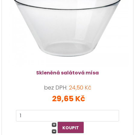
Skleněná salátová mísa
bez DPH:
24,50 Kč
29,65 Kč
×
info
Chyba 404: je nám líto, ale požadované
zboží nebylo nalezeno