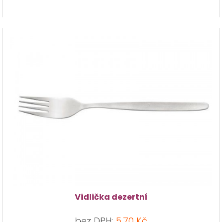
Vidlička dezertní
bez DPH:
5,70 Kč