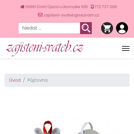
56961 Dolní Újezd u Litomyšle 635
772 727 008
zajisteni-svateb@seznam.cz
Úvod
Půjčovna