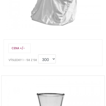
CENA +/-
VÝSLEDKY 1 - 58 Z 58