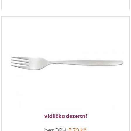
Vidlička dezertní
bez DPH:
5,70 Kč