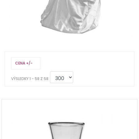
CENA +/-
VÝSLEDKY 1 - 58 Z 58