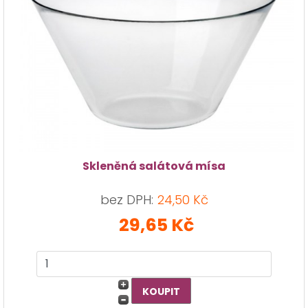
Skleněná salátová mísa
bez DPH:
24,50 Kč
29,65 Kč
×
info
Chyba 404: je nám líto, ale požadované
zboží nebylo nalezeno