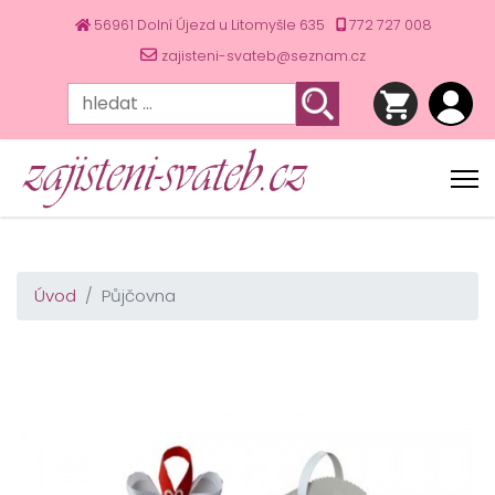
56961 Dolní Újezd u Litomyšle 635
772 727 008
zajisteni-svateb@seznam.cz
Úvod
Půjčovna