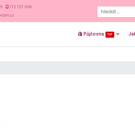
35
772 727 008
znam.cz
Půjčovna
Ja
TIP