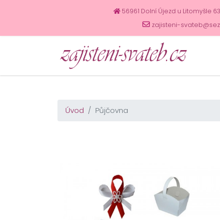
56961 Dolní Újezd u Litomyšle 6
zajisteni-svateb@se
Úvod
Půjčovna