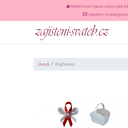
56961 Dolní Újezd u Litomyšle 6
zajisteni-svateb@se
Úvod
Půjčovna