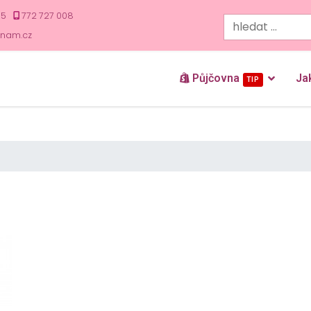
35
772 727 008
znam.cz
Půjčovna
Ja
TIP