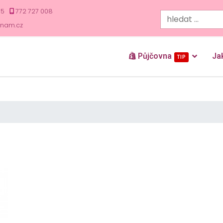
35
772 727 008
znam.cz
Půjčovna
Ja
TIP