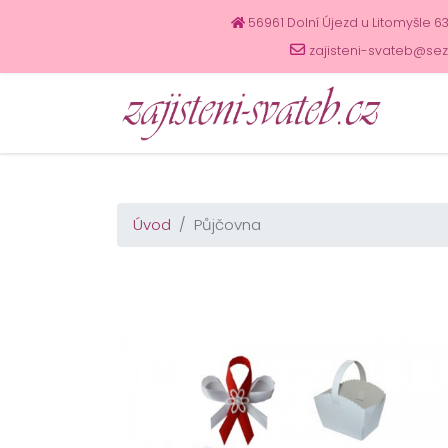
56961 Dolní Újezd u Litomyšle 6
zajisteni-svateb@se
Úvod
Půjčovna